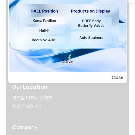
+82-70-4225-1889
FAX
+82-31-634-1430
Email
solve0728@daum.net
Close
Our Location
경기도 이천시 마장면
덕이로180-89
Company