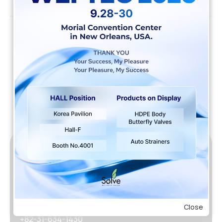
By
solve
List
Tel
+82-70-4225-1889
FAX
Close
+82-31-634-1430